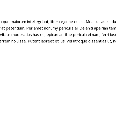
o quo maiorum intellegebat, liber regione eu sit. Mea cu case ludu
erat petentium. Per amet nonumy periculis ei. Deleniti apeirian t
ate moderatius has eu, epicuri ancillae pericula ei nam, ferri i
rrem noluisse. Putent laoreet et ius. Vel utroque dissentias ut, 