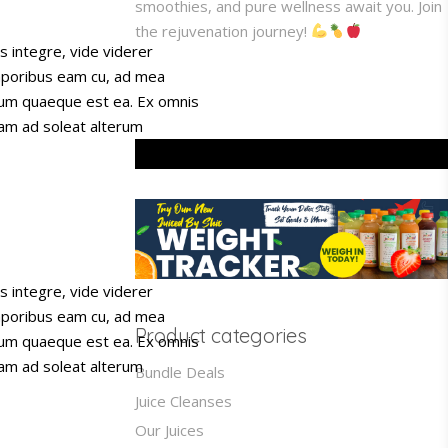
smoothies, and pure wellness await you. Join
the rejuvenation journey!
s integre, vide viderer
emporibus eam cu, ad mea
psum quaeque est ea. Ex omnis
nam ad soleat alterum
s integre, vide viderer
emporibus eam cu, ad mea
Product categories
psum quaeque est ea. Ex omnis
nam ad soleat alterum
Bundle Deals
Juice Cleanses
Our Juices