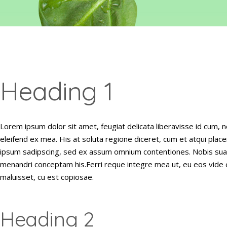
Heading 1
Lorem ipsum dolor sit amet, feugiat delicata liberavisse id cum, n
eleifend ex mea. His at soluta regione diceret, cum et atqui plac
ipsum sadipscing, sed ex assum omnium contentiones. Nobis suavit
menandri conceptam his.Ferri reque integre mea ut, eu eos vide e
maluisset, cu est copiosae.
Heading 2