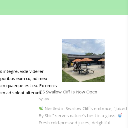
s integre, vide viderer
emporibus eam cu, ad mea
psum quaeque est ea. Ex omnis
JBS Swallow Cliff Is Now Open
nam ad soleat alterum
by Syn
Nestled in Swallow Cliff's embrace, "Juiced
By Shic" serves nature's best in a glass.
Fresh cold-pressed juices, delightful