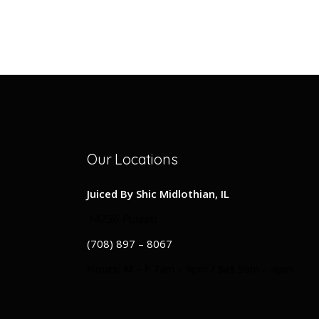
Our Locations
Juiced By Shic Midlothian, IL
14736 Pulaski
(708) 897 – 8067
Hours: M – F 7
am – 4pm
/ Sat
9am – 4pm