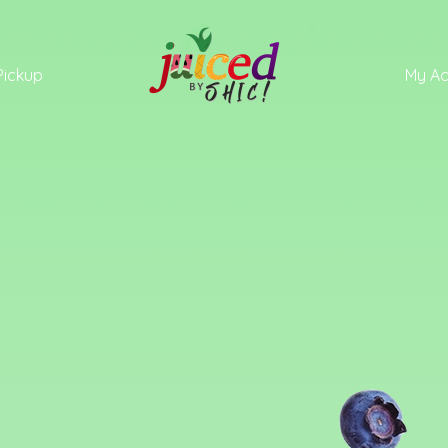
Pickup
My A