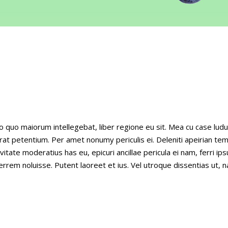
o quo maiorum intellegebat, liber regione eu sit. Mea cu case ludu
erat petentium. Per amet nonumy periculis ei. Deleniti apeirian t
ate moderatius has eu, epicuri ancillae pericula ei nam, ferri i
rrem noluisse. Putent laoreet et ius. Vel utroque dissentias ut, 