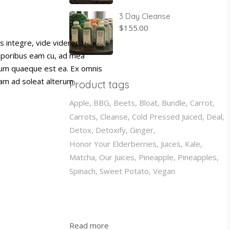
3 Day Cleanse
$
155.00
s integre, vide viderer
emporibus eam cu, ad mea
psum quaeque est ea. Ex omnis
nam ad soleat alterum
Product tags
Apple
BBG
Beets
Bloat
Bundle
Carrot
Carrots
Cleanse
Cold Pressed Juiced
Deal
Detox
Detoxify
Ginger
Honor Your Elderberries
Juices
Kale
Matcha
Our Juices
Pineapple
Pineapples
Spinach
Sweet Potato
Vegan
:
Read more