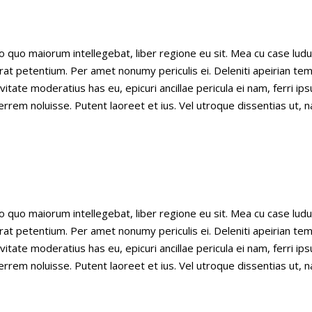
o quo maiorum intellegebat, liber regione eu sit. Mea cu case ludu
erat petentium. Per amet nonumy periculis ei. Deleniti apeirian t
ate moderatius has eu, epicuri ancillae pericula ei nam, ferri i
rrem noluisse. Putent laoreet et ius. Vel utroque dissentias ut, 
o quo maiorum intellegebat, liber regione eu sit. Mea cu case ludu
erat petentium. Per amet nonumy periculis ei. Deleniti apeirian t
ate moderatius has eu, epicuri ancillae pericula ei nam, ferri i
rrem noluisse. Putent laoreet et ius. Vel utroque dissentias ut, 