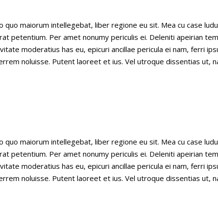
o quo maiorum intellegebat, liber regione eu sit. Mea cu case ludu
erat petentium. Per amet nonumy periculis ei. Deleniti apeirian t
ate moderatius has eu, epicuri ancillae pericula ei nam, ferri i
rrem noluisse. Putent laoreet et ius. Vel utroque dissentias ut, 
o quo maiorum intellegebat, liber regione eu sit. Mea cu case ludu
erat petentium. Per amet nonumy periculis ei. Deleniti apeirian t
ate moderatius has eu, epicuri ancillae pericula ei nam, ferri i
rrem noluisse. Putent laoreet et ius. Vel utroque dissentias ut, 