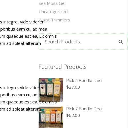
Sea Moss Gel
Uncategorized
Waist Trimmers
s integre, vide viderer
emporibus eam cu, ad mea
psum quaeque est ea. Ex omnis
Search
nam ad soleat alterum
for:
Featured Products
Pick 3 Bundle Deal
$
27.00
s integre, vide viderer
emporibus eam cu, ad mea
psum quaeque est ea. Ex omnis
Pick 7 Bundle Deal
nam ad soleat alterum
$
62.00