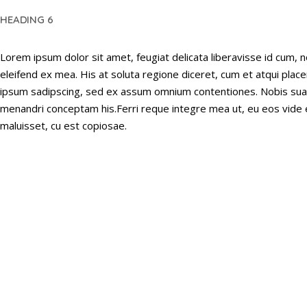
HEADING 6
Lorem ipsum dolor sit amet, feugiat delicata liberavisse id cum, n
eleifend ex mea. His at soluta regione diceret, cum et atqui plac
ipsum sadipscing, sed ex assum omnium contentiones. Nobis suavit
menandri conceptam his.Ferri reque integre mea ut, eu eos vide e
maluisset, cu est copiosae.