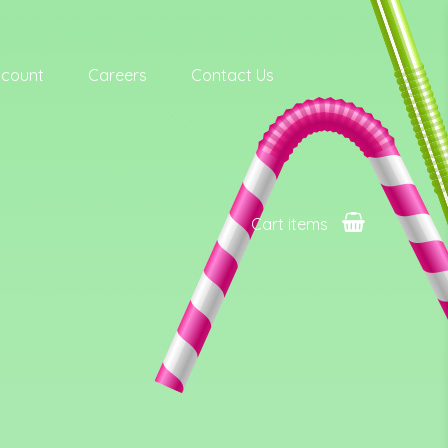
ccount
Careers
Contact Us
Cart items